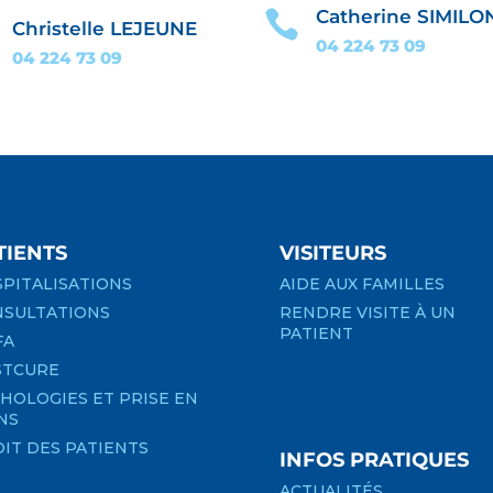
Catherine SIMILO

Christelle LEJEUNE
04 224 73
09
04 224 73
09
TIENTS
VISITEURS
PITALISATIONS
AIDE AUX FAMILLES
SULTATIONS
RENDRE VISITE À UN
PATIENT
FA
STCURE
HOLOGIES ET PRISE EN
NS
IT DES PATIENTS
INFOS PRATIQUES
ACTUALITÉS