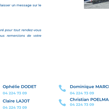
à laisser un message sur le
uré pour tout rendez-vous
us remercions de votre
Ophélie DODET
Dominique MAR

04 224 73
09
04 224 73
09
Christian POELM
Claire LAJOT

04 224 73
09
04 224 73
09