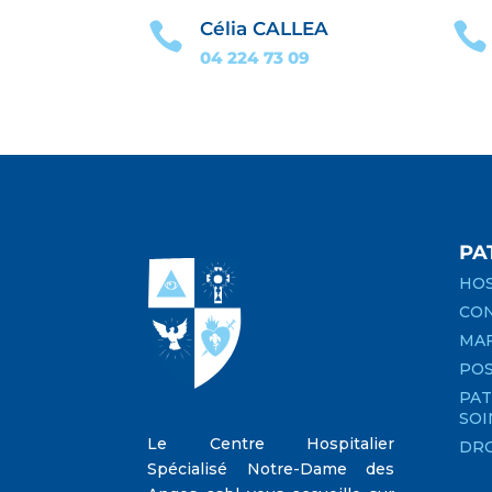
Célia CALLEA


04 224 73
09
PA
HOS
CON
MA
PO
PAT
SOI
Le Centre Hospitalier
DRO
Spécialisé Notre-Dame des