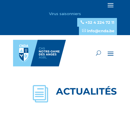
Virus saisonniers
+32 4 224 72 11
info@cnda.be
i
ACTUALITÉS