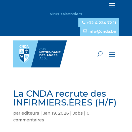
Virus saisonniers
+32 4 224 72 11
info@cnda.be
La CNDA recrute des
INFIRMIERS.ÈRES (H/F)
par
editeurs
|
Jan 19, 2026
|
Jobs
|
0
commentaires