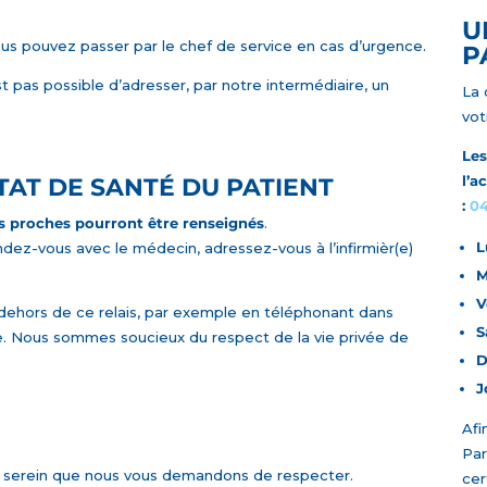
U
us pouvez passer par le chef de service en cas d’urgence.
P
st pas possible d’adresser, par notre intermédiaire, un
La 
vot
Les
l’a
TAT DE SANTÉ DU PATIENT
:
04
ts proches pourront être renseignés
.
L
ez-vous avec le médecin, adressez-vous à l’infirmièr(e)
M
V
ehors de ce relais, par exemple en téléphonant dans
S
que. Nous sommes soucieux du respect de la vie privée de
D
J
Afi
Par
 serein que nous vous demandons de respecter.
cer