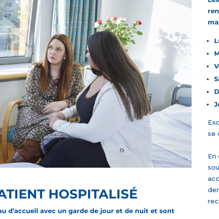
ren
ma
L
M
V
S
D
J
Exc
se 
En 
sou
acc
dem
ATIENT HOSPITALISÉ
rec
eau d’accueil avec un garde de jour et de nuit et sont