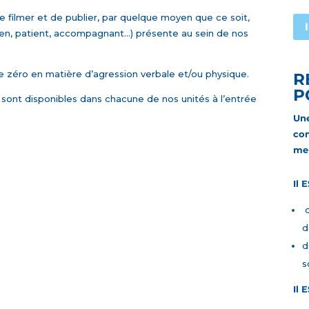
 filmer et de publier, par quelque moyen que ce soit,
en, patient, accompagnant…) présente au sein de nos
e zéro en matière d’agression verbale et/ou physique.
R
P
 sont disponibles dans chacune de nos unités à l’entrée
Une
con
mer
Il 
d
d
d
s
Il 