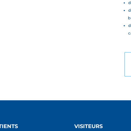
d
d
b
d
c
TIENTS
VISITEURS