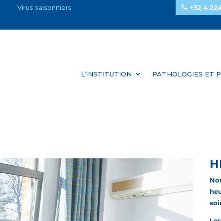
Virus saisonniers
+32 4 224
L’INSTITUTION
PATHOLOGIES ET P
H
Nou
heu
soi
Les