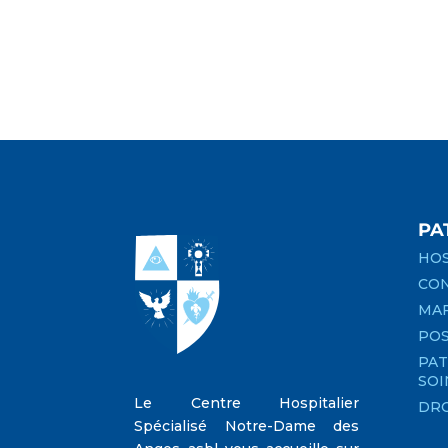
PA
HOS
CON
MA
PO
PAT
SOI
Le Centre Hospitalier
DRO
Spécialisé Notre-Dame des