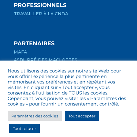
PROFESSIONNELS
TRAVAILLER À LA CNDA
PARTENAIRES
MAFA
ASBL PRÉ DES MACLOTTES
ASBL ESSOR
Nous utilisons des cookies sur notre site Web pour
vous offrir l'expérience la plus pertinente en
mémorisant vos préférences et en répétant vos
visites. En cliquant sur « Tout accepter », vous
consentez à l'utilisation de TOUS les cookies.
Cependant, vous pouvez visiter les « Paramètres des
cookies » pour fournir un consentement contrôlé.
© CNDA – Centre Hospitalier Spécialisé Notre-
Paramètres des cookies
Tout accepter
Dame des Anges. Tous droits réservés.
Tout refuser
Reproductions interdites. / Site web réalisé par
Periskop